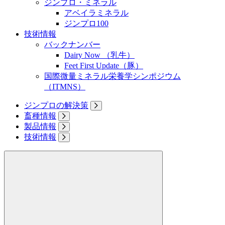
ジンプロ・ミネラル
アベイラミネラル
ジンプロ100
技術情報
バックナンバー
Dairy Now （乳牛）
Feet First Update（豚）
国際微量ミネラル栄養学シンポジウム
（ITMNS）
ジンプロの解決策
畜種情報
製品情報
技術情報