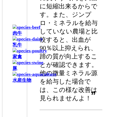
に短縮出来るからで
す。また、ジンプ
ロ・ミネラルを給与
していない農場と比
肉牛
較すると、出血が
乳牛
90％以上抑えられ、
蹄の質が向上するこ
家禽
とが確認できます。
豚
他の微量ミネラル源
水産生物
を給与した場合で
は、この様な改善は
見られませんよ！