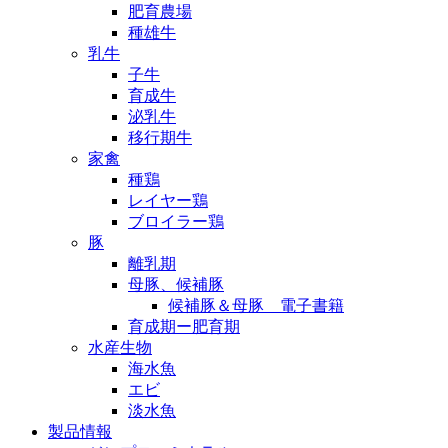
肥育農場
種雄牛
乳牛
子牛
育成牛
泌乳牛
移行期牛
家禽
種鶏
レイヤー鶏
ブロイラー鶏
豚
離乳期
母豚、候補豚
候補豚＆母豚 電子書籍
育成期ー肥育期
水産生物
海水魚
エビ
淡水魚
製品情報