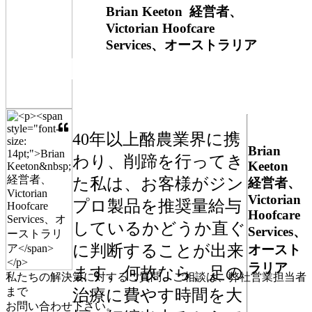
Brian Keeton 経営者、
Victorian Hoofcare
Services、オーストラリア
お問い合わせ
40年以上酪農業界に携
Brian
わり、削蹄を行ってき
Keeton
た私は、お客様がジン
経営者、
Victorian
プロ製品を推奨量給与
Hoofcare
しているかどうか直ぐ
Services、
に判断することが出来
オースト
ラリア
ます、何故なら、足の
私たちの解決策に対するご質問、ご相談は、弊社営業担当者
まで
治療に費やす時間を大
お問い合わせ下さい。