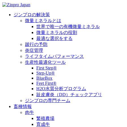
ジンプロの解決策
微量ミネラルとは
世界で唯一の有機微量ミネラル
微量ミネラルの役割
最適な選択をする
跛行の予防
炎症管理
ライフタイムパフォーマンス
生産性最適化ツール
First Step®
Step-Up®
BlueBox
Feet First®
H2O水質分析プログラム
趾皮膚炎（DD）チェックアプリ
ジンプロの専門チーム
畜種情報
肉牛
繁殖農場
育成牛