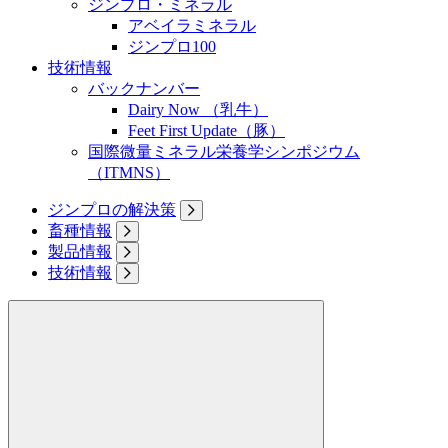
ジンプロ・ミネラル
アベイラミネラル
ジンプロ100
技術情報
バックナンバー
Dairy Now （乳牛）
Feet First Update（豚）
国際微量ミネラル栄養学シンポジウム
（ITMNS）
ジンプロの解決策
畜種情報
製品情報
技術情報