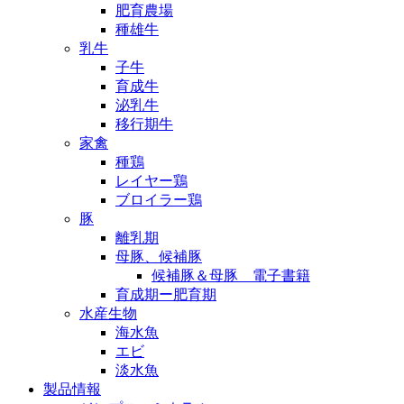
肥育農場
種雄牛
乳牛
子牛
育成牛
泌乳牛
移行期牛
家禽
種鶏
レイヤー鶏
ブロイラー鶏
豚
離乳期
母豚、候補豚
候補豚＆母豚 電子書籍
育成期ー肥育期
水産生物
海水魚
エビ
淡水魚
製品情報