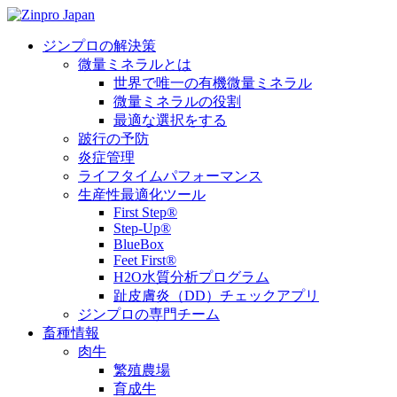
ジンプロの解決策
微量ミネラルとは
世界で唯一の有機微量ミネラル
微量ミネラルの役割
最適な選択をする
跛行の予防
炎症管理
ライフタイムパフォーマンス
生産性最適化ツール
First Step®
Step-Up®
BlueBox
Feet First®
H2O水質分析プログラム
趾皮膚炎（DD）チェックアプリ
ジンプロの専門チーム
畜種情報
肉牛
繁殖農場
育成牛