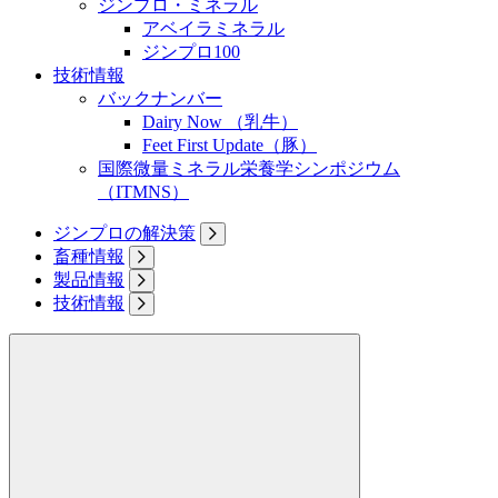
ジンプロ・ミネラル
アベイラミネラル
ジンプロ100
技術情報
バックナンバー
Dairy Now （乳牛）
Feet First Update（豚）
国際微量ミネラル栄養学シンポジウム
（ITMNS）
ジンプロの解決策
畜種情報
製品情報
技術情報