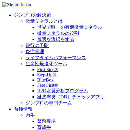
ジンプロの解決策
微量ミネラルとは
世界で唯一の有機微量ミネラル
微量ミネラルの役割
最適な選択をする
跛行の予防
炎症管理
ライフタイムパフォーマンス
生産性最適化ツール
First Step®
Step-Up®
BlueBox
Feet First®
H2O水質分析プログラム
趾皮膚炎（DD）チェックアプリ
ジンプロの専門チーム
畜種情報
肉牛
繁殖農場
育成牛