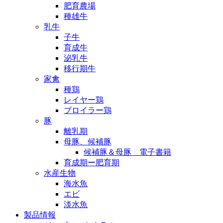
肥育農場
種雄牛
乳牛
子牛
育成牛
泌乳牛
移行期牛
家禽
種鶏
レイヤー鶏
ブロイラー鶏
豚
離乳期
母豚、候補豚
候補豚＆母豚 電子書籍
育成期ー肥育期
水産生物
海水魚
エビ
淡水魚
製品情報