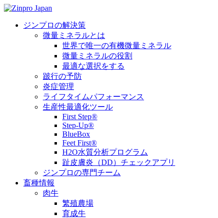
ジンプロの解決策
微量ミネラルとは
世界で唯一の有機微量ミネラル
微量ミネラルの役割
最適な選択をする
跛行の予防
炎症管理
ライフタイムパフォーマンス
生産性最適化ツール
First Step®
Step-Up®
BlueBox
Feet First®
H2O水質分析プログラム
趾皮膚炎（DD）チェックアプリ
ジンプロの専門チーム
畜種情報
肉牛
繁殖農場
育成牛