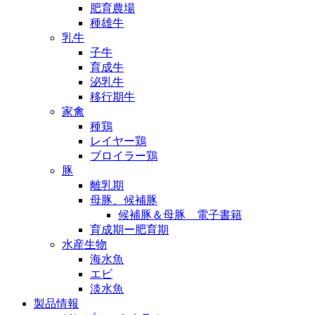
肥育農場
種雄牛
乳牛
子牛
育成牛
泌乳牛
移行期牛
家禽
種鶏
レイヤー鶏
ブロイラー鶏
豚
離乳期
母豚、候補豚
候補豚＆母豚 電子書籍
育成期ー肥育期
水産生物
海水魚
エビ
淡水魚
製品情報