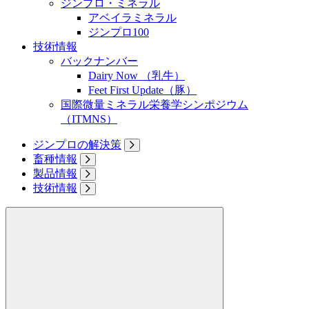
ジンプロ・ミネラル
アベイラミネラル
ジンプロ100
技術情報
バックナンバー
Dairy Now （乳牛）
Feet First Update（豚）
国際微量ミネラル栄養学シンポジウム
（ITMNS）
ジンプロの解決策
畜種情報
製品情報
技術情報