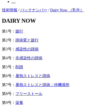
技術情報
/
バックナンバー
/
Dairy Now （乳牛）
DAIRY NOW
第1号：
跛行
第2号：
蹄病変と跛行
第3号：
感染性の蹄病
第4号：
非感染性の蹄病
第5号：
削蹄
第6号：
暑熱ストレスと蹄病
第7号：
暑熱ストレスと蹄病：待機場所
第8号：
フリーストール
第9号：
栄養