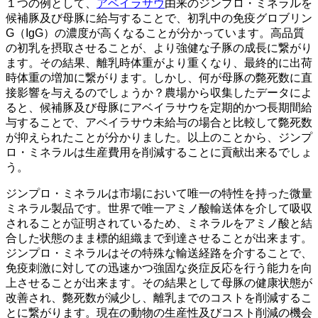
１つの例として、
アベイラサウ
由来のジンプロ・ミネラルを
候補豚及び母豚に給与することで、初乳中の免疫グロブリン
G（IgG）の濃度が高くなることが分かっています。高品質
の初乳を摂取させることが、より強健な子豚の成長に繋がり
ます。その結果、離乳時体重がより重くなり、最終的に出荷
時体重の増加に繋がります。しかし、何が母豚の斃死数に直
接影響を与えるのでしょうか？農場から収集したデータによ
ると、候補豚及び母豚にアベイラサウを定期的かつ長期間給
与することで、アベイラサウ未給与の場合と比較して斃死数
が抑えられたことが分かりました。以上のことから、ジンプ
ロ・ミネラルは生産費用を削減することに貢献出来るでしょ
う。
ジンプロ・ミネラルは市場において唯一の特性を持った微量
ミネラル製品です。世界で唯一アミノ酸輸送体を介して吸収
されることが証明されているため、ミネラルをアミノ酸と結
合した状態のまま標的組織まで到達させることが出来ます。
ジンプロ・ミネラルはその特殊な輸送経路を介することで、
免疫刺激に対しての迅速かつ強固な炎症反応を行う能力を向
上させることが出来ます。その結果として母豚の健康状態が
改善され、斃死数が減少し、離乳までのコストを削減するこ
とに繋がります。現在の動物の生産性及びコスト削減の機会