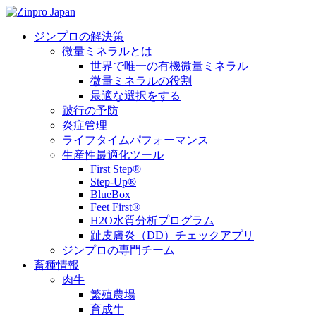
ジンプロの解決策
微量ミネラルとは
世界で唯一の有機微量ミネラル
微量ミネラルの役割
最適な選択をする
跛行の予防
炎症管理
ライフタイムパフォーマンス
生産性最適化ツール
First Step®
Step-Up®
BlueBox
Feet First®
H2O水質分析プログラム
趾皮膚炎（DD）チェックアプリ
ジンプロの専門チーム
畜種情報
肉牛
繁殖農場
育成牛