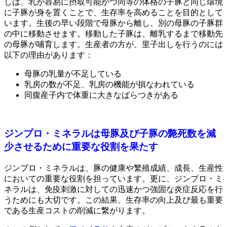
しは、乳が容易に摂取可能かつ同等の体格の子豚と同じ環境
に子豚が身を置くことで、生存率を高めることを目的として
います。生後の早い段階で母豚から離し、別の母豚の子豚群
の中に移動させます。移動した子豚は、離乳するまで移動先
の母豚が哺育します。生産者の方が、里子出しを行うのには
以下の理由があります：
母豚の乳量が不足している
乳房の数が不足、乳房の機能が損なわれている
同腹産子内で体重に大きなばらつきがある
ジンプロ・ミネラルは母豚及び子豚の斃死数を減
少させるために重要な役割を果たす
ジンプロ・ミネラルは、豚の健康や繁殖成績、成長、生産性
においての重要な役割を担っています。更に、ジンプロ・ミ
ネラルは、免疫刺激に対しての迅速かつ強固な炎症反応を行
うためにも大切です。この結果、生存率の向上及び最も重要
である生産コストの削減に繋がります。