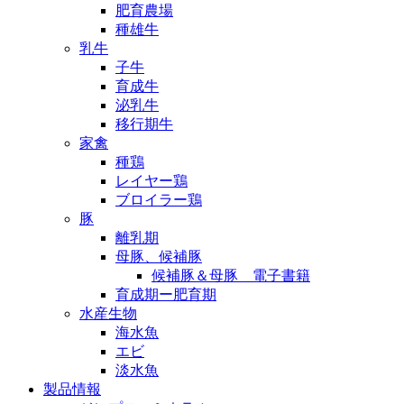
肥育農場
種雄牛
乳牛
子牛
育成牛
泌乳牛
移行期牛
家禽
種鶏
レイヤー鶏
ブロイラー鶏
豚
離乳期
母豚、候補豚
候補豚＆母豚 電子書籍
育成期ー肥育期
水産生物
海水魚
エビ
淡水魚
製品情報