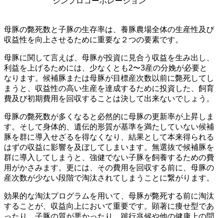
ジンプロコーポレーション
母豚の斃死数と子豚の生存率は、養豚農場全体の生産性及び
収益性を向上させるために重要な２つの要素です。
母豚に関して言えば、母豚が投資に見合う収益を生み出し、
利益を上げるためには、少なくとも2〜3産の分娩が必要と
なります。候補豚または母豚が目標産次数以前に斃死してし
まうと、収益性の高い生産を達成するために投資した、飼育
費及び初期費用を回収することは決して出来ないでしょう。
母豚の斃死数が多くなると必然的に母豚の更新率が上昇しま
す。そして身体的、遺伝的形質が基準を満たしていない候補
豚を群に導入せざるを得なくなり、結果として本来得られる
はずの収益に影響を及ぼしてしまいます。無選抜で候補豚を
群に導入してしまうと、強健でない子豚を飼養するための費
用がかさみます。更には、その費用を回収する前に、母豚の
産次数が少ない段階で淘汰されてしまうことに繋がります。
効果的な淘汰プログラムを用いて、母豚が斃死する前に淘汰
することが、収益向上において重要です。顕著に痩せ型であ
ったり、子豚の質が悪かったり、跛行兆候や他の健康上の問