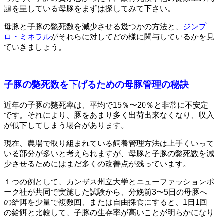
題を呈している母豚をまずは探してみて下さい。
母豚と子豚の斃死数を減少させる幾つかの方法と、
ジンプ
ロ・ミネラル
がそれらに対してどの様に関与しているかを見
ていきましょう。
子豚の斃死数を下げるための母豚管理の秘訣
近年の子豚の斃死率は、平均で15％〜20％と非常に不安定
です。それにより、豚をあまり多く出荷出来なくなり、収入
が低下してしまう場合があります。
現在、農場で取り組まれている飼養管理方法は上手くいって
いる部分が多いと考えられますが、母豚と子豚の斃死数を減
少させるためにはまだ多くの改善点が残っています。
１つの例として、カンザス州立大学とニューファッションポ
ーク社が共同で実施した試験から、分娩前3〜5日の母豚へ
の給餌を少量で複数回、または自由採食にすると、1日1回
の給餌と比較して、子豚の生存率が高いことが明らかになり