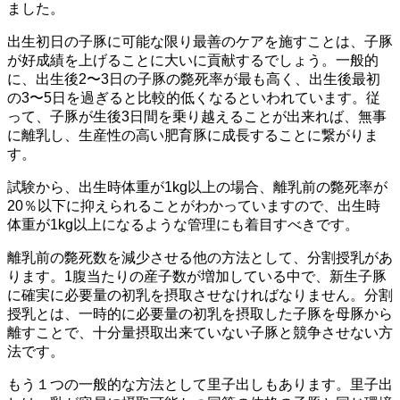
ました。
出生初日の子豚に可能な限り最善のケアを施すことは、子豚
が好成績を上げることに大いに貢献するでしょう。一般的
に、出生後2〜3日の子豚の斃死率が最も高く、出生後最初
の3〜5日を過ぎると比較的低くなるといわれています。従
って、子豚が生後3日間を乗り越えることが出来れば、無事
に離乳し、生産性の高い肥育豚に成長することに繋がりま
す。
試験から、出生時体重が1kg以上の場合、離乳前の斃死率が
20％以下に抑えられることがわかっていますので、出生時
体重が1kg以上になるような管理にも着目すべきです。
離乳前の斃死数を減少させる他の方法として、分割授乳があ
ります。1腹当たりの産子数が増加している中で、新生子豚
に確実に必要量の初乳を摂取させなければなりません。分割
授乳とは、一時的に必要量の初乳を摂取した子豚を母豚から
離すことで、十分量摂取出来ていない子豚と競争させない方
法です。
もう１つの一般的な方法として里子出しもあります。里子出