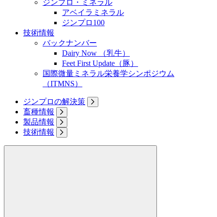
ジンプロ・ミネラル
アベイラミネラル
ジンプロ100
技術情報
バックナンバー
Dairy Now （乳牛）
Feet First Update（豚）
国際微量ミネラル栄養学シンポジウム
（ITMNS）
ジンプロの解決策
畜種情報
製品情報
技術情報