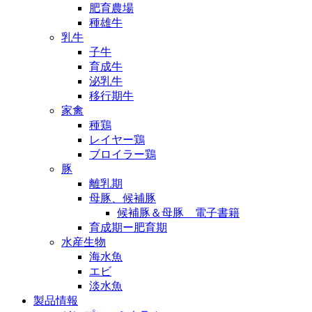
肥育農場
種雄牛
乳牛
子牛
育成牛
泌乳牛
移行期牛
家禽
種鶏
レイヤー鶏
ブロイラー鶏
豚
離乳期
母豚、候補豚
候補豚＆母豚 電子書籍
育成期ー肥育期
水産生物
海水魚
エビ
淡水魚
製品情報