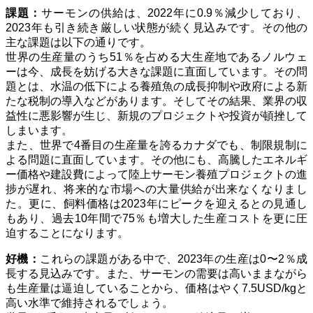
課題：
サーモンの供給は、2022年に0.9％減少しており、
2023年も引き続き厳しい状態が続く見込みです。その他の
主な課題は以下の通りです。
世界の生産量のうち51％を占める大生産地であるノルウェ
ーは今、成長を妨げる大きな課題に直面しています。その問
題とは、水温の低下による養殖魚の成長抑制や政府による新
たな税制の導入などがあります。そしてその結果、業界の収
益性に悪影響が生じ、新規のプロジェクトや投資が頓挫して
しまいます。
また、世界で4番目の生産量を誇るカナダでも、制限規制に
よる問題に直面しています。
その他にも、高騰したエネルギ
ー価格や建設費によって陸上サーモン養殖プロジェクトの進
捗が遅れ、将来的な市場への大量供給が出来なくなりまし
た。
更に、飼料価格は2023年にピークを迎えるとの見通し
もあり、過去10年間で75％も増大した生産コストを更に圧
迫することになります。
好機：
これらの課題がある中で、2023年の生産は0〜2％成
長する見込みです。また、サーモンの需要は高いままながら
も生産量は逼迫していることから、価格はやく7.5USD/kgと
高い水準で維持されるでしょう。