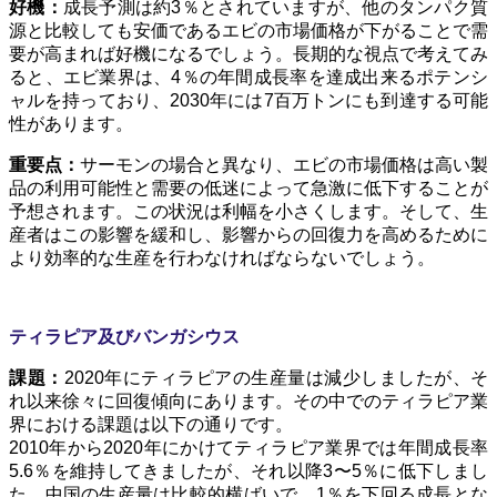
好機：
成長予測は約3％とされていますが、他のタンパク質
源と比較しても安価であるエビの市場価格が下がることで需
要が高まれば好機になるでしょう。長期的な視点で考えてみ
ると、エビ業界は、4％の年間成長率を達成出来るポテンシ
ャルを持っており、2030年には7百万トンにも到達する可能
性があります。
重要点：
サーモンの場合と異なり、エビの市場価格は高い製
品の利用可能性と需要の低迷によって急激に低下することが
予想されます。この状況は利幅を小さくします。そして、生
産者はこの影響を緩和し、影響からの回復力を高めるために
より効率的な生産を行わなければならないでしょう。
ティラピア及びバンガシウス
課題：
2020年にティラピアの生産量は減少しましたが、そ
れ以来徐々に回復傾向にあります。その中でのティラピア業
界における課題は以下の通りです。
2010年から2020年にかけてティラピア業界では年間成長率
5.6％を維持してきましたが、それ以降3〜5％に低下しまし
た。
中国の生産量は比較的横ばいで、1％を下回る成長とな