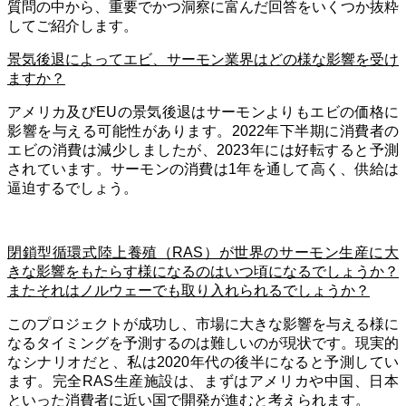
質問の中から、重要でかつ洞察に富んだ回答をいくつか抜粋
してご紹介します。
景気後退によってエビ、サーモン業界はどの様な影響を受け
ますか？
アメリカ及びEUの景気後退はサーモンよりもエビの価格に
影響を与える可能性があります。2022年下半期に消費者の
エビの消費は減少しましたが、2023年には好転すると予測
されています。サーモンの消費は1年を通して高く、供給は
逼迫するでしょう。
閉鎖型循環式陸上養殖（RAS）が世界のサーモン生産に大
きな影響をもたらす様になるのはいつ頃になるでしょうか？
またそれはノルウェーでも取り入れられるでしょうか？
このプロジェクトが成功し、市場に大きな影響を与える様に
なるタイミングを予測するのは難しいのが現状です。現実的
なシナリオだと、私は2020年代の後半になると予測してい
ます。完全RAS生産施設は、まずはアメリカや中国、日本
といった消費者に近い国で開発が進むと考えられます。