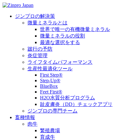
ジンプロの解決策
微量ミネラルとは
世界で唯一の有機微量ミネラル
微量ミネラルの役割
最適な選択をする
跛行の予防
炎症管理
ライフタイムパフォーマンス
生産性最適化ツール
First Step®
Step-Up®
BlueBox
Feet First®
H2O水質分析プログラム
趾皮膚炎（DD）チェックアプリ
ジンプロの専門チーム
畜種情報
肉牛
繁殖農場
育成牛