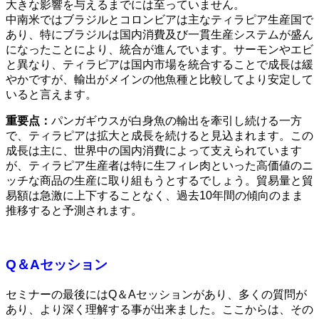
大きな影響を与えるまでには至っていません。
中南米ではブラジルとコロンビアは主なティラピア生産国で
あり、特にブラジルは国内消費及び一貫生産システムが盛ん
になったことにより、統合が進んでいます。サーモンやエビ
と異なり、ティラピアは国内市場を統合することで成長は緩
やかですが、輸出がメインの他魚種と比較してより安定して
いると言えます。
重要点：
パンガギウスが白身魚の輸出を牽引し続ける一方
で、ティラピアは拡大と成長を続けると見込まれます。この
成長は主に、世界中の国内消費によって支えられています
が、ティラピア生産者は特に生フィレ肉といった高価値のニ
ッチな商品の生産に取り組もうとするでしょう。貿易量と貿
易額は急激に上下することなく、過去
10
年間の傾向のまま
推移すると予測されます。
Q＆Aセッション
セミナーの最後にはQ＆Aセッションがあり、多くの質問が
あり、より深く理解する事が出来ました。ここからは、その