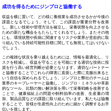
成功を得るためにジンプロと協働する
収益を横に置いて、どの様に養殖業を成功させるかが今後の
課題となるでしょう。そして、この課題が重要分野を改善
し、新しい技術や管理方法を確立し、栄養状態を向上させる
ための新たな機会をもたらしてくれるでしょう。またその他
にも、環境状態や疾病に関連するリスクや業界が意欲的に取
り組んでいる持続可能性目標に関しても無視してはいけない
でしょう。
この複雑な状況を乗り越えるためには、情報を最適化し、リ
スクを軽減し、収益を守ることを可能にする適切な技術に投
資を行う高い経営判断が必要となります。適切なパートナー
と協働することでこれらの障害に直面した際に克服出来ると
いう自信を深められるでしょう。ジンプロと弊社のチームは
業界のキープレーヤーと協働し、ジンプロ・ミネラルや革新
的なツール、比類の無い解決策を用いて栄養戦略を改善する
ことで、健康福祉上の問題や飼料効率の改善、生産量の増
加、製品品質などの課題に取り組んでいます。私たちは協働
することで、皆様が生産性向上のために細かく調整するお手
伝いを致します。