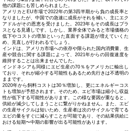
他の課題にも苦しめられました。
アメリカとEU市場で2022年の第3四半期から負の成長率と
なりましたが、中国での急速に成長がそれを補い、主にエク
アドルがその恩恵を受けました。
2023年もその成長はプラ
スとなる見通しです。しかし、業界全体でみると市場価格の
低下やコストの増加といった直面する課題が増えていくた
め、見直しが行われるでしょう。
インドは、アメリカ市場への依存や限られた国内消費量、生
産や競合に関する課題によって、2021年からの回復速度を
維持することは出来ませんでした。
インドネシアも同様にエビ生産の70％をアメリカに輸出し
ており、それが縮小する可能性もあるため先行きは不透明の
ままです。
2020年から飼料コストは30％増加し、更にエネルギーコス
トも増加が予想されます。そのため、エビ市場は縮小し収益
性が低下する可能性があります。この様な要因が重なると、
供給が減少してしまうことに繋がりかねません。また、エビ
の生産サイクルは短いため、生産者は次のサイクルで育てる
エビの量をすぐに減らすことが可能であり、その結果供給に
おける短期〜中期の影響が出る可能性があります。