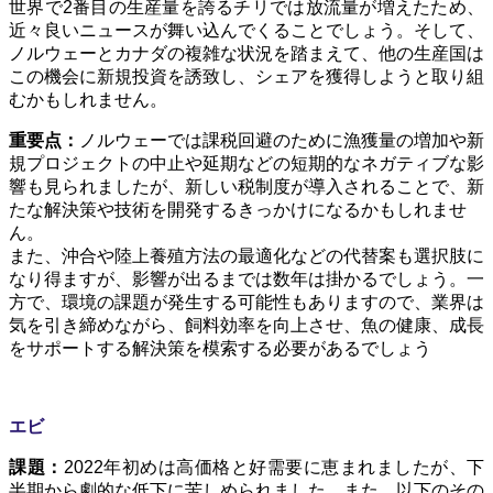
世界で2番目の生産量を誇るチリでは放流量が増えたため、
近々良いニュースが舞い込んでくることでしょう。そして、
ノルウェーとカナダの複雑な状況を踏まえて、他の生産国は
この機会に新規投資を誘致し、シェアを獲得しようと取り組
むかもしれません。
重要点：
ノルウェーでは課税回避のために漁獲量の増加や新
規プロジェクトの中止や延期などの短期的なネガティブな影
響も見られましたが、新しい税制度が導入されることで、新
たな解決策や技術を開発するきっかけになるかもしれませ
ん。
また、沖合や陸上養殖方法の最適化などの代替案も選択肢に
なり得ますが、影響が出るまでは数年は掛かるでしょう。一
方で、環境の課題が発生する可能性もありますので、業界は
気を引き締めながら、飼料効率を向上させ、魚の健康、成長
をサポートする解決策を模索する必要があるでしょう
エビ
課題：
2022年初めは高価格と好需要に恵まれましたが、下
半期から劇的な低下に苦しめられました。また、以下のその