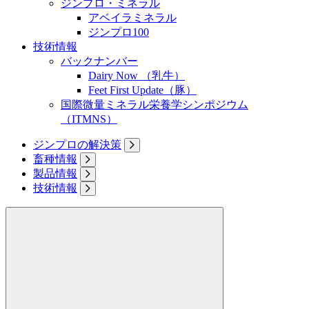
ジンプロ・ミネラル
アベイラミネラル
ジンプロ100
技術情報
バックナンバー
Dairy Now （乳牛）
Feet First Update（豚）
国際微量ミネラル栄養学シンポジウム
（ITMNS）
ジンプロの解決策
畜種情報
製品情報
技術情報