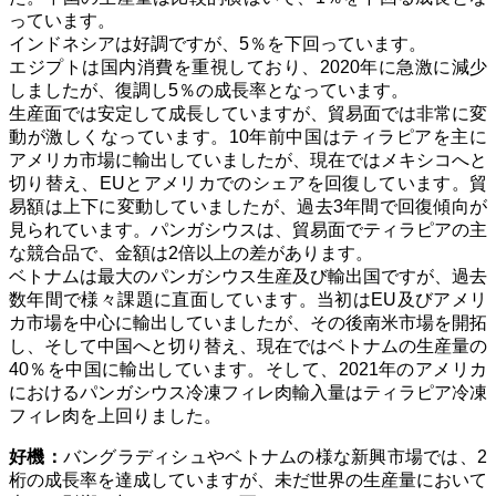
っています。
インドネシアは好調ですが、5％を下回っています。
エジプトは国内消費を重視しており、2020年に急激に減少
しましたが、復調し5％の成長率となっています。
生産面では安定して成長していますが、貿易面では非常に変
動が激しくなっています。10年前中国はティラピアを主に
アメリカ市場に輸出していましたが、現在ではメキシコへと
切り替え、EUとアメリカでのシェアを回復しています。貿
易額は上下に変動していましたが、過去3年間で回復傾向が
見られています。
パンガシウスは、貿易面でティラピアの主
な競合品で、金額は2倍以上の差があります。
ベトナムは最大のパンガシウス生産及び輸出国ですが、過去
数年間で様々課題に直面しています。当初はEU及びアメリ
カ市場を中心に輸出していましたが、その後南米市場を開拓
し、そして中国へと切り替え、現在ではベトナムの生産量の
40％を中国に輸出しています。そして、2021年のアメリカ
におけるパンガシウス冷凍フィレ肉輸入量はティラピア冷凍
フィレ肉を上回りました。
好機：
バングラディシュやベトナムの様な新興市場では、2
桁の成長率を達成していますが、未だ世界の生産量において