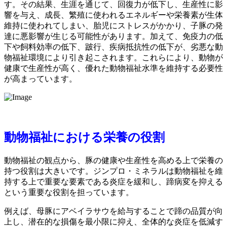
す。その結果、生涯を通じて、回復力が低下し、生産性に影
響を与え、成長、繁殖に使われるエネルギーや栄養素が生体
維持に使われてしまい、胎児にストレスがかかり、子豚の発
達に悪影響が生じる可能性があります。加えて、免疫力の低
下や飼料効率の低下、跛行、疾病抵抗性の低下が、劣悪な動
物福祉環境により引き起こされます。これらにより、動物が
健康で生産性が高く、優れた動物福祉水準を維持する必要性
が高まっています。
動物福祉における栄養の役割
動物福祉の観点から、豚の健康や生産性を高める上で栄養の
持つ役割は大きいです。ジンプロ・ミネラルは動物福祉を維
持する上で重要な要素である炎症を緩和し、蹄病変を抑える
という重要な役割を担っています。
例えば、母豚にアベイラサウを給与することで蹄の品質が向
上し、潜在的な損傷を最小限に抑え、全体的な炎症を低減す