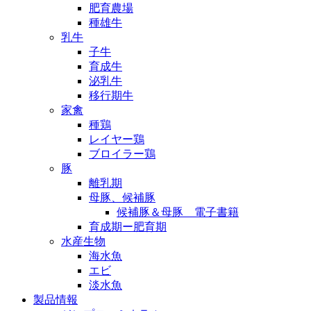
肥育農場
種雄牛
乳牛
子牛
育成牛
泌乳牛
移行期牛
家禽
種鶏
レイヤー鶏
ブロイラー鶏
豚
離乳期
母豚、候補豚
候補豚＆母豚 電子書籍
育成期ー肥育期
水産生物
海水魚
エビ
淡水魚
製品情報