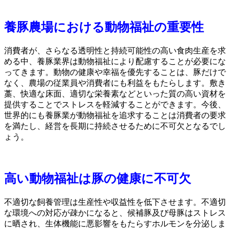
養豚農場における動物福祉の重要性
消費者が、さらなる透明性と持続可能性の高い食肉生産を求
める中、養豚業界は動物福祉により配慮することが必要にな
ってきます。動物の健康や幸福を優先することは、豚だけで
なく、農場の従業員や消費者にも利益をもたらします。敷き
藁、快適な床面、適切な栄養素などといった質の高い資材を
提供することでストレスを軽減することができます。今後、
世界的にも養豚業が動物福祉を追求することは消費者の要求
を満たし、経営を長期に持続させるために不可欠となるでし
ょう。
高い動物福祉は豚の健康に不可欠
不適切な飼養管理は生産性や収益性を低下させます。不適切
な環境への対応が疎かになると、候補豚及び母豚はストレス
に晒され、生体機能に悪影響をもたらすホルモンを分泌しま