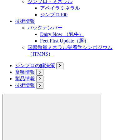
ジンプロ・ミネラル
アベイラミネラル
ジンプロ100
技術情報
バックナンバー
Dairy Now （乳牛）
Feet First Update（豚）
国際微量ミネラル栄養学シンポジウム
（ITMNS）
ジンプロの解決策
畜種情報
製品情報
技術情報