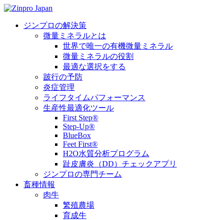
ジンプロの解決策
微量ミネラルとは
世界で唯一の有機微量ミネラル
微量ミネラルの役割
最適な選択をする
跛行の予防
炎症管理
ライフタイムパフォーマンス
生産性最適化ツール
First Step®
Step-Up®
BlueBox
Feet First®
H2O水質分析プログラム
趾皮膚炎（DD）チェックアプリ
ジンプロの専門チーム
畜種情報
肉牛
繁殖農場
育成牛